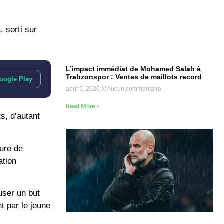
a
, sorti sur
L’impact immédiat de Mohamed Salah à
Trabzonspor : Ventes de maillots record
oogle Play
août 9, 2026
Aucun commentaire
Read More »
s, d’autant
ure de
ation
user un but
t par le jeune