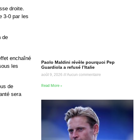
sse droite
.
e 3-0 par les
n de
effet enchaîné
Paolo Maldini révèle pourquoi Pep
sous les
Guardiola a refusé l’Italie
août 9, 2026
Aucun commentaire
Read More »
bus de
santé sera