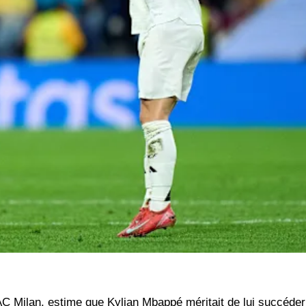
AC Milan, estime que Kylian Mbappé méritait de lui succéder 