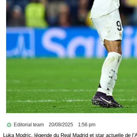
Editorial team
20/08/2025
1:56 pm
Luka Modric, légende du Real Madrid et star actuelle de l’