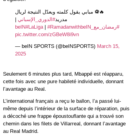
🔥⚽️ مبابي يقول كلمته ويعدّل النتيجة لريال
|
#الدوري_الإسباني
مدريد
#LaLiga
|
#RamadanwithbeIN
#رمضان_مع_beIN
pic.twitter.com/zGBeW8i9vn
— beIN SPORTS (@beINSPORTS)
March 15,
2025
Seulement 6 minutes plus tard, Mbappé est réapparu,
cette fois avec une pure habileté individuelle, donnant
l’avantage au Real.
L’international français a reçu le ballon, l’a passé lui-
même depuis l’intérieur de la surface de réparation, puis
a décoché une frappe époustouflante qui a trouvé son
chemin dans les filets de Villarreal, donnant l’avantage
au Real Madrid.