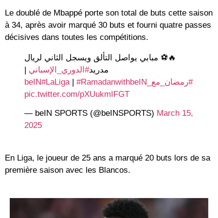
Le doublé de Mbappé porte son total de buts cette saison
à 34, après avoir marqué 30 buts et fourni quatre passes
décisives dans toutes les compétitions.
🔥⚽️ مبابي يواصل التألق ويسجل الثاني لريال
|
#الدوري_الإسباني
مدريد
#LaLiga
|
#RamadanwithbeIN
#رمضان_مع_beIN
pic.twitter.com/pXUukmIFGT
— beIN SPORTS (@beINSPORTS)
March 15,
2025
En Liga, le joueur de 25 ans a marqué 20 buts lors de sa
première saison avec les Blancos.