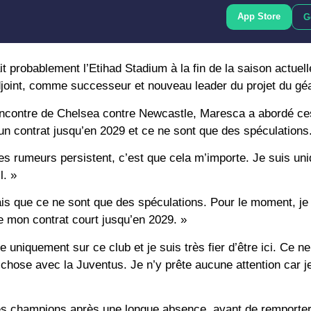
App Store
G
 probablement l’Etihad Stadium à la fin de la saison actuell
joint, comme successeur et nouveau leader du projet du géa
encontre de Chelsea contre Newcastle, Maresca a abordé ce
un contrat jusqu’en 2029 et ce ne sont que des spéculations
Si les rumeurs persistent, c’est que cela m’importe. Je suis u
l. »
ais que ce ne sont que des spéculations. Pour le moment, je 
e mon contrat court jusqu’en 2029. »
re uniquement sur ce club et je suis très fier d’être ici. Ce n
e chose avec la Juventus. Je n’y prête aucune attention car j
es champions après une longue absence, avant de remporter