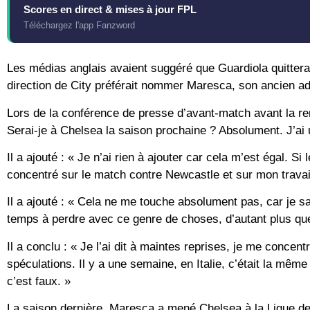
Scores en direct & mises à jour FPL
Téléchargez l'app Fanzword
Les médias anglais avaient suggéré que Guardiola quitterait
direction de City préférait nommer Maresca, son ancien ad
Lors de la conférence de presse d’avant-match avant la r
Serai-je à Chelsea la saison prochaine ? Absolument. J’ai 
Il a ajouté : « Je n’ai rien à ajouter car cela m’est égal. 
concentré sur le match contre Newcastle et sur mon travai
Il a ajouté : « Cela ne me touche absolument pas, car je s
temps à perdre avec ce genre de choses, d’autant plus qu
Il a conclu : « Je l’ai dit à maintes reprises, je me concent
spéculations. Il y a une semaine, en Italie, c’était la mêm
c’est faux. »
La saison dernière, Maresca a mené Chelsea à la Ligue d