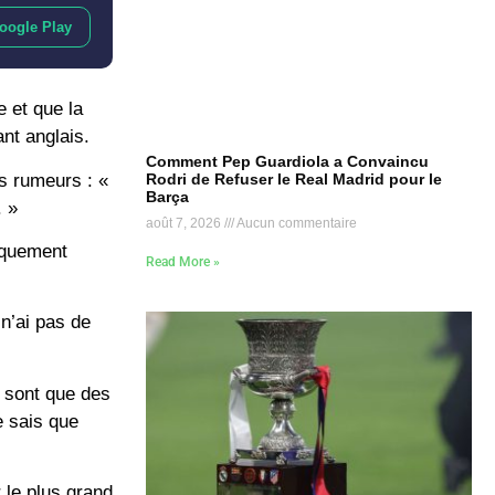
oogle Play
e et que la
nt anglais.
Comment Pep Guardiola a Convaincu
s rumeurs : «
Rodri de Refuser le Real Madrid pour le
Barça
. »
août 7, 2026
Aucun commentaire
niquement
Read More »
n’ai pas de
e sont que des
e sais que
 le plus grand