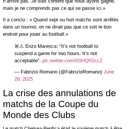
n’arrive pas. Je suis content que nous ayons gagné,
mais je ne comprends pas ce qui se passe ici.»
Il a conclu : « Quand sept ou huit matchs sont arrêtés
dans un tournoi, on ne dirait pas que ce soit le bon
endroit pour jouer au football.»
🚨⚠️ Enzo Maresca: “It’s not football to
suspend a game for two hours. It’s not
acceptable”.
pic.twitter.com/ItSHQR2ccZ
— Fabrizio Romano (@FabrizioRomano)
June
29, 2025
La crise des annulations de
matchs de la Coupe du
Monde des Clubs
Le match Chelsea-Benfica était le sixième match à être