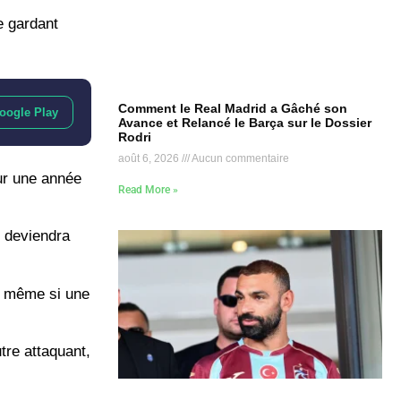
e gardant
Comment le Real Madrid a Gâché son
oogle Play
Avance et Relancé le Barça sur le Dossier
Rodri
août 6, 2026
Aucun commentaire
ur une année
Read More »
t deviendra
t, même si une
tre attaquant,