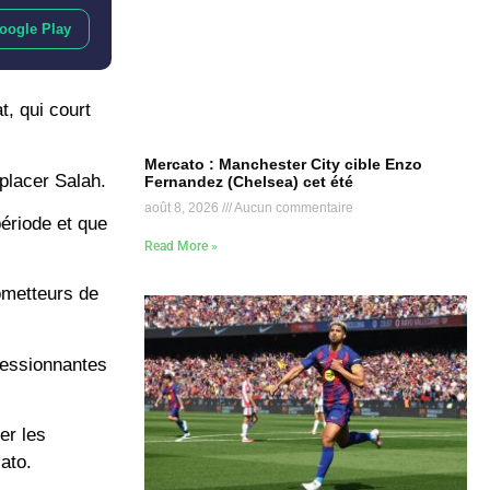
oogle Play
t, qui court
Mercato : Manchester City cible Enzo
placer Salah.
Fernandez (Chelsea) cet été
août 8, 2026
Aucun commentaire
période et que
Read More »
ometteurs de
pressionnantes
er les
ato.