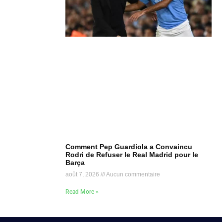
Comment Pep Guardiola a Convaincu
Rodri de Refuser le Real Madrid pour le
Barça
août 7, 2026
Aucun commentaire
Read More »