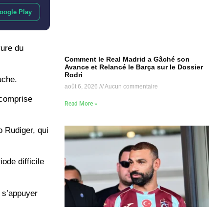
oogle Play
rure du
Comment le Real Madrid a Gâché son
Avance et Relancé le Barça sur le Dossier
Rodri
uche.
août 6, 2026
Aucun commentaire
 comprise
Read More »
o Rudiger, qui
de difficile
 s’appuyer