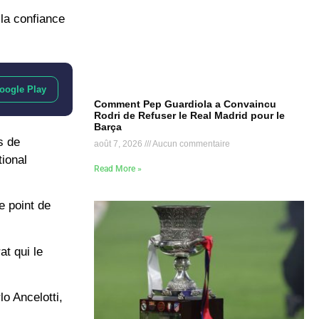
 la confiance
oogle Play
Comment Pep Guardiola a Convaincu
Rodri de Refuser le Real Madrid pour le
Barça
s de
août 7, 2026
Aucun commentaire
tional
Read More »
e point de
at qui le
o Ancelotti,