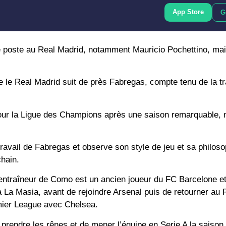
App Store
G
e poste au Real Madrid, notamment Mauricio Pochettino, mai
e le Real Madrid suit de près Fabregas, compte tenu de la t
 pour la Ligue des Champions après une saison remarquable,
travail de Fabregas et observe son style de jeu et sa philoso
chain.
entraîneur de Como est un ancien joueur du FC Barcelone et
 La Masia, avant de rejoindre Arsenal puis de retourner au
remier League avec Chelsea.
prendre les rênes et de mener l’équipe en Serie A la saison 