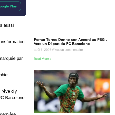
oogle Play
s aussi
Ferran Torres Donne son Accord au PSG :
ransformation
Vers un Départ du FC Barcelone
août 6, 2026
Aucun commentaire
 marquée par
Read More »
phie
 rêve d’y
 FC Barcelone
dernière.