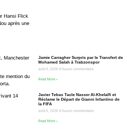
ur
Hansi Flick
 Nou après une
Jamie Carragher Surpris par le Transfert de
ix, Manchester
Mohamed Salah à Trabzonspor
août 6, 2026
Aucun commentaire
oute mention du
Read More »
orta.
Javier Tebas Tacle Nasser Al-Khelaïfi et
rivant
14
Réclame le Départ de Gianni Infantino de
la FIFA
août 6, 2026
Aucun commentaire
Read More »