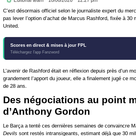
Editorial team
10/06/2026
12:27 pm
C’est désormais officiel selon le journaliste expert du mer
pas lever l’option d’achat de
Marcus Rashford
, fixée à 30
United.
Scores en direct & mises à jour FPL
Téléchargez l'app Fanzword
L’avenir de Rashford était en réflexion depuis près d’un mo
grandement l’apport du joueur, elle a finalement jugé ce mo
de 28 ans.
Des négociations au point mo
d’Anthony Gordon
Le Barça a tenté ces dernières semaines de convaincre Ma
Devils
sont restés intransigeants, estimant déjà que
30 mil