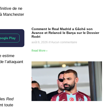
initive de ne
r à Manchester
Comment le Real Madrid a Gâché son
Avance et Relancé le Barça sur le Dossier
Rodri
oogle Play
août 6, 2026
Aucun commentaire
Read More »
se estime
de l’attaquant
 les
Red
nt toute