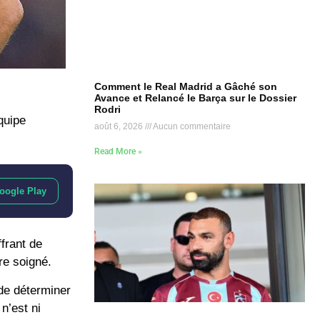
Comment le Real Madrid a Gâché son
Avance et Relancé le Barça sur le Dossier
Rodri
quipe
août 6, 2026
Aucun commentaire
Read More »
oogle Play
frant de
re soigné.
de déterminer
n’est ni