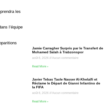
eprendra les
ans l’équipe
pparitions
Jamie Carragher Surpris par le Transfert de
Mohamed Salah à Trabzonspor
août 6, 2026
Aucun commentaire
Read More »
Javier Tebas Tacle Nasser Al-Khelaïfi et
Réclame le Départ de Gianni Infantino de
la FIFA
août 6, 2026
Aucun commentaire
Read More »