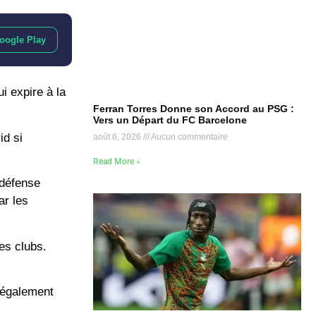
oogle Play
i expire à la
Ferran Torres Donne son Accord au PSG :
Vers un Départ du FC Barcelone
id si
août 6, 2026
Aucun commentaire
Read More »
 défense
ar les
les clubs.
 également