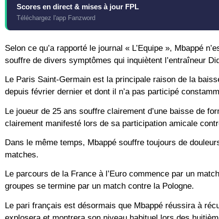
Scores en direct & mises à jour FPL
Téléchargez l'app Fanzword
Selon ce qu’a rapporté le journal « L’Equipe », Mbappé n’e
souffre de divers symptômes qui inquiètent l’entraîneur D
Le Paris Saint-Germain est la principale raison de la baiss
depuis février dernier et dont il n’a pas participé constamm
Le joueur de 25 ans souffre clairement d’une baisse de form
clairement manifesté lors de sa participation amicale con
Dans le même temps, Mbappé souffre toujours de douleurs 
matches.
Le parcours de la France à l’Euro commence par un match c
groupes se termine par un match contre la Pologne.
Le pari français est désormais que Mbappé réussira à récup
explosera et montrera son niveau habituel lors des huitièm