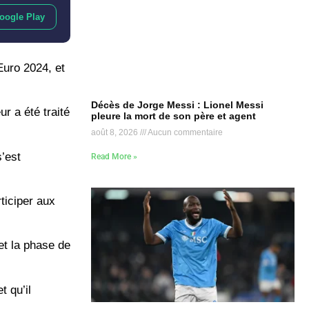
oogle Play
Euro 2024, et
Décès de Jorge Messi : Lionel Messi
r a été traité
pleure la mort de son père et agent
août 8, 2026
Aucun commentaire
s’est
Read More »
ticiper aux
et la phase de
 qu’il