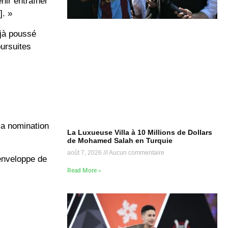
nir entraîner
]. »
éjà poussé
ursuites
la nomination
La Luxueuse Villa à 10 Millions de Dollars
de Mohamed Salah en Turquie
août 7, 2026
Aucun commentaire
enveloppe de
Read More »