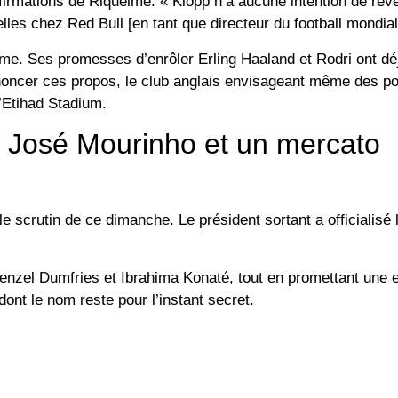
ffirmations de Riquelme. « Klopp n’a aucune intention de reve
lles chez Red Bull [en tant que directeur du football mondial
lme. Ses promesses d’enrôler Erling Haaland et Rodri ont d
noncer ces propos, le club anglais envisageant même des po
l’Etihad Stadium.
c José Mourinho et un mercato
e scrutin de ce dimanche. Le président sortant a officialisé 
enzel Dumfries et Ibrahima Konaté, tout en promettant une 
ont le nom reste pour l’instant secret.