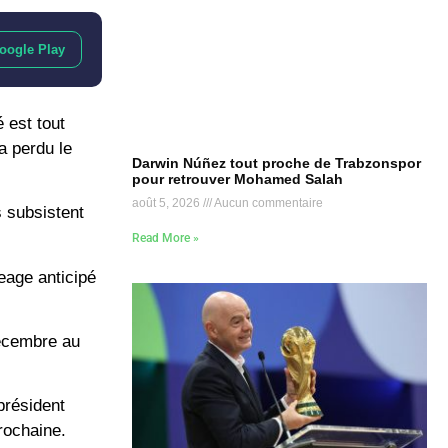
oogle Play
 est tout
a perdu le
Darwin Núñez tout proche de Trabzonspor
pour retrouver Mohamed Salah
août 5, 2026
Aucun commentaire
s subsistent
Read More »
geage anticipé
décembre au
président
rochaine.