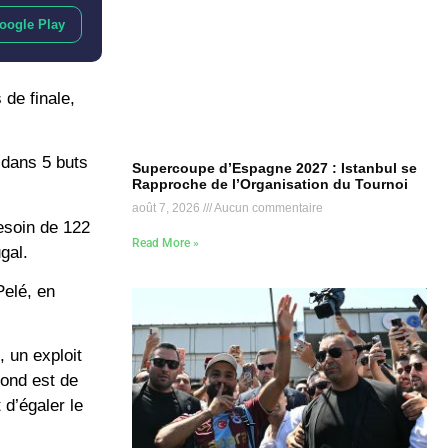
oogle Play
 de finale,
 dans 5 buts
Supercoupe d’Espagne 2027 : Istanbul se
Rapproche de l’Organisation du Tournoi
août 7, 2026
Aucun commentaire
esoin de 122
Read More »
gal.
Pelé, en
, un exploit
cond est de
 d’égaler le