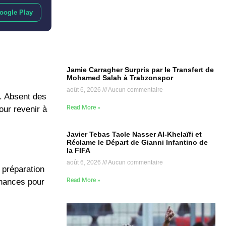
oogle Play
Jamie Carragher Surpris par le Transfert de
Mohamed Salah à Trabzonspor
août 6, 2026
Aucun commentaire
. Absent des
Read More »
our revenir à
Javier Tebas Tacle Nasser Al-Khelaïfi et
Réclame le Départ de Gianni Infantino de
la FIFA
août 6, 2026
Aucun commentaire
e préparation
Read More »
chances pour