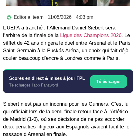
Editorial team
11/05/2026
4:03 pm
L’
UEFA
a tranché : l’Allemand
Daniel Siebert
sera
l’arbitre de la finale de la
Ligue des Champions 2026
. Le
sifflet de 42 ans dirigera le duel entre
Arsenal
et le
Paris
Saint-Germain
à la Puskás Aréna, un choix qui fait déjà
couler beaucoup d’encre à Londres comme à Paris.
Scores en direct & mises à jour FPL
Télécharger
Téléchargez l'app Fanzword
Siebert n’est pas un inconnu pour les Gunners. C’est lui
qui officiait lors de la demi-finale retour face à l’
Atlético
de Madrid
(1-0), où ses décisions de ne pas accorder
deux penalties litigieux aux Espagnols avaient facilité le
passage d’Arsenal en finale.