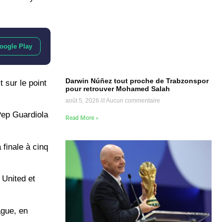
oogle Play
Darwin Núñez tout proche de Trabzonspor
 sur le point
pour retrouver Mohamed Salah
août 5, 2026
Aucun commentaire
Pep Guardiola
Read More »
 finale à cinq
 United et
ague, en