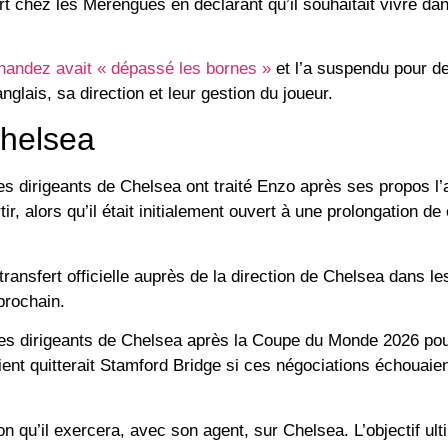
rt chez les Merengues en déclarant qu’il souhaitait vivre dan
rnandez avait « dépassé les bornes »
et l’a suspendu pour d
nglais, sa direction et leur gestion du joueur.
Chelsea
s dirigeants de Chelsea ont traité Enzo après ses propos l’
ir, alors qu’il était initialement ouvert à une prolongation de
ansfert officielle auprès de la direction de Chelsea dans le
 prochain.
it les dirigeants de Chelsea après la Coupe du Monde 2026 pou
ient quitterait Stamford Bridge si ces négociations échouaien
 qu’il exercera, avec son agent, sur Chelsea. L’objectif ult