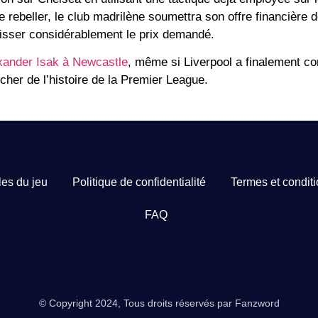
e rebeller, le club madrilène soumettra son offre financière d
aisser considérablement le prix demandé.
lexander Isak à Newcastle
, même si Liverpool a finalement con
s cher de l’histoire de la Premier League.
es du jeu
Politique de confidentialité
Termes et condit
FAQ
© Copyright 2024, Tous droits réservés par Fanzword