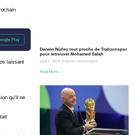
rochain
oogle Play
Darwin Núñez tout proche de Trabzonspor
pour retrouver Mohamed Salah
os laissant
août 5, 2026
Aucun commentaire
Read More »
ion qu’il ne
tait