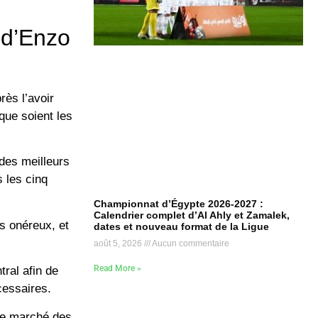
t d’Enzo
rès l’avoir
 que soient les
 des meilleurs
 les cinq
Championnat d’Égypte 2026-2027 :
Calendrier complet d’Al Ahly et Zamalek,
s onéreux, et
dates et nouveau format de la Ligue
août 5, 2026
Aucun commentaire
Read More »
ral afin de
cessaires.
 le marché des