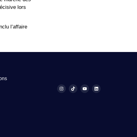
écisive lors
clu l’affaire
ions