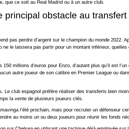
e, que ce soit au Real Madrid ou à un autre club.
e principal obstacle au transfer
ntend pas perdre d’argent sur le champion du monde 2022. Ap
 ne le laissera pas partir pour un montant inférieur, quelles
150 millions d’euros pour Enzo, d’autant plus qu’il est l’un
 aucun autre joueur de son calibre en Premier League ou dans
. Le club espagnol préfère réaliser des transferts bien moin
mps la vente de plusieurs joueurs clés.
mavinga l’été prochain, mais pour recruter un défenseur cent
 vendre au moins un ou deux joueurs pour réunir les fonds né
ion sur Chelsea en utilisant une tactique déjà employée sur