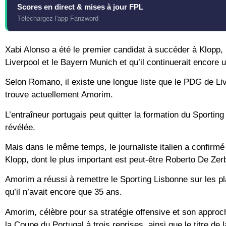
Scores en direct & mises à jour FPL
Téléchargez l'app Fanzword
Xabi Alonso a été le premier candidat à succéder à Klopp, ma
Liverpool et le Bayern Munich et qu’il continuerait encore
Selon Romano, il existe une longue liste que le PDG de Li
trouve actuellement Amorim.
L’entraîneur portugais peut quitter la formation du Sportin
révélée.
Mais dans le même temps, le journaliste italien a confirmé 
Klopp, dont le plus important est peut-être Roberto De Zerb
Amorim a réussi à remettre le Sporting Lisbonne sur les pla
qu’il n’avait encore que 35 ans.
Amorim, célèbre pour sa stratégie offensive et son approch
la Coupe du Portugal à trois reprises, ainsi que le titre de