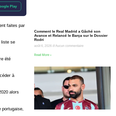
oogle Play
ent faites par
Comment le Real Madrid a Gâché son
Avance et Relancé le Barça sur le Dossier
Rodri
liste se
août 6, 2026
Aucun commentaire
Read More »
re été
ccéder à
2020 alors
e portugaise,