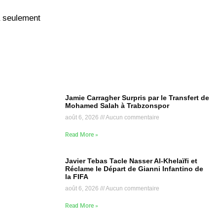
 à seulement
Jamie Carragher Surpris par le Transfert de
Mohamed Salah à Trabzonspor
août 6, 2026
Aucun commentaire
Read More »
Javier Tebas Tacle Nasser Al-Khelaïfi et
Réclame le Départ de Gianni Infantino de
la FIFA
août 6, 2026
Aucun commentaire
Read More »