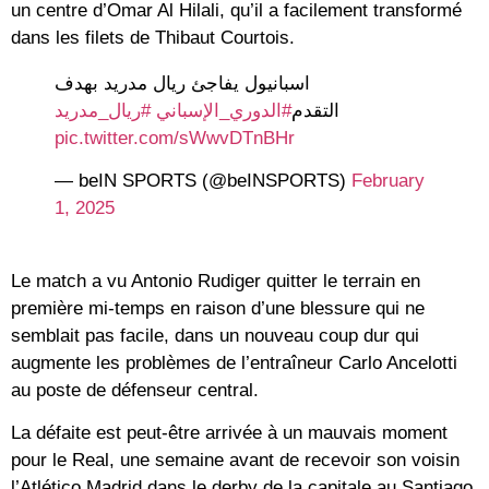
un centre d’Omar Al Hilali, qu’il a facilement transformé
dans les filets de Thibaut Courtois.
اسبانيول يفاجئ ريال مدريد بهدف
التقدم
#الدوري_الإسباني
#ريال_مدريد
pic.twitter.com/sWwvDTnBHr
— beIN SPORTS (@beINSPORTS)
February
1, 2025
Le match a vu Antonio Rudiger quitter le terrain en
première mi-temps en raison d’une blessure qui ne
semblait pas facile, dans un nouveau coup dur qui
augmente les problèmes de l’entraîneur Carlo Ancelotti
au poste de défenseur central.
La défaite est peut-être arrivée à un mauvais moment
pour le Real, une semaine avant de recevoir son voisin
l’Atlético Madrid dans le derby de la capitale au Santiago