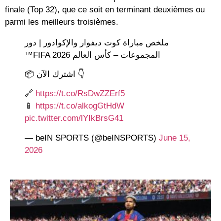
finale (Top 32)
, que ce soit en terminant deuxièmes ou
parmi les meilleurs troisièmes.
ملخص مباراة كوت ديفوار والإكوادور | دور
المجموعات – كأس العالم FIFA 2026™
📦 اشترك الآن 👇
🔗
https://t.co/RsDwZZErf5
📱
https://t.co/alkogGtHdW
pic.twitter.com/lYIkBrsG41
— beIN SPORTS (@beINSPORTS)
June 15,
2026