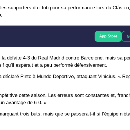
r les supporters du club pour sa performance lors du Clásico,
o.
App Store
G
 la défaite 4-3 du Real Madrid contre Barcelone, mais sa p
nsif qu’il espérait et a peu performé défensivement.
», a déclaré Pinto à Mundo Deportivo, attaquant Vinicius. « R
ompétitive cette saison. Les erreurs sont constantes et, fran
un avantage de 6-0. »
marquant trois buts, mais que se passerait-il si l’équipe n’ét