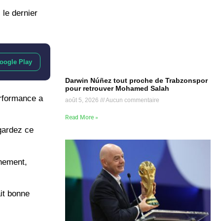
 le dernier
oogle Play
Darwin Núñez tout proche de Trabzonspor
pour retrouver Mohamed Salah
erformance a
août 5, 2026
Aucun commentaire
Read More »
egardez ce
chement,
ait bonne