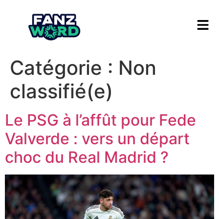
Catégorie :
Non
classifié(e)
Le PSG à l’affût pour Fede
Valverde : vers un départ
choc du Real Madrid ?