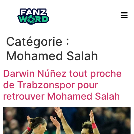
Catégorie :
Mohamed Salah
Darwin Núñez tout proche
de Trabzonspor pour
retrouver Mohamed Salah