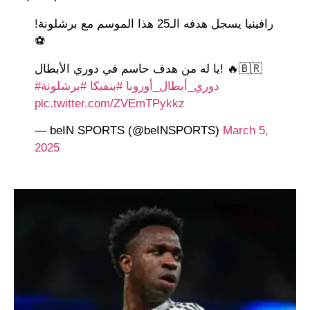
رافينيا يسجل هدفه الـ25 هذا الموسم مع برشلونة!
⚽️
يا له من هدف حاسم في دوري الأبطال! 🔥🇧🇷
#دوري_أبطال_أوروبا
#بنفيكا
#برشلونة
pic.twitter.com/ZVEmTPykkz
— beIN SPORTS (@beINSPORTS)
March 5,
2025