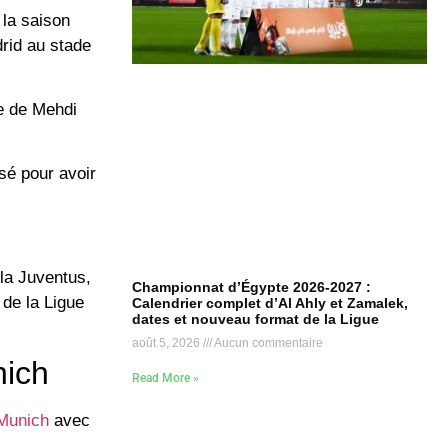
 la saison
drid au stade
te de Mehdi
sé pour avoir
.
 la Juventus,
Championnat d’Égypte 2026-2027 :
 de la Ligue
Calendrier complet d’Al Ahly et Zamalek,
dates et nouveau format de la Ligue
août 5, 2026
Aucun commentaire
nich
Read More »
Munich
avec