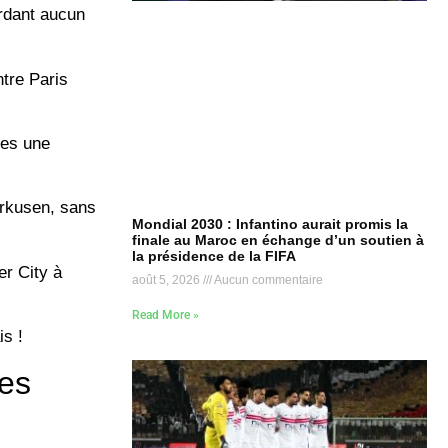
ordant aucun
ntre Paris
ues une
erkusen, sans
Mondial 2030 : Infantino aurait promis la
finale au Maroc en échange d’un soutien à
la présidence de la FIFA
er City à
août 5, 2026
Aucun commentaire
Read More »
is !
des