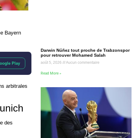
le Bayern
Darwin Núñez tout proche de Trabzonspor
pour retrouver Mohamed Salah
août 5, 2026
Aucun commentaire
oogle Play
Read More »
s arbitrales
Munich
ue des