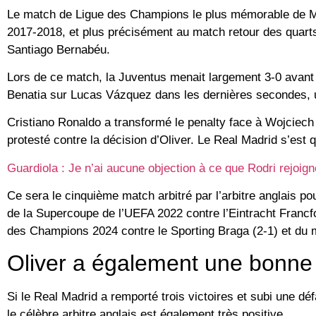
Le match de Ligue des Champions le plus mémorable de Mic
2017-2018, et plus précisément au match retour des quarts 
Santiago Bernabéu.
Lors de ce match, la Juventus menait largement 3-0 avant 
Benatia sur Lucas Vázquez dans les dernières secondes, u
Cristiano Ronaldo a transformé le penalty face à Wojciech 
protesté contre la décision d’Oliver. Le Real Madrid s’est qu
Guardiola : Je n’ai aucune objection à ce que Rodri rejoign
Ce sera le cinquième match arbitré par l’arbitre anglais pou
de la Supercoupe de l’UEFA 2022 contre l’Eintracht Francfor
des Champions 2024 contre le Sporting Braga (2-1) et du 
Oliver a également une bonne
Si le Real Madrid a remporté trois victoires et subi une défai
le célèbre arbitre anglais est également très positive.