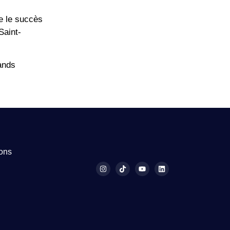
e le succès
Saint-
ands
ions