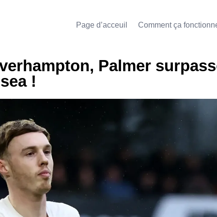
Page d’acceuil
Comment ça fonctionn
olverhampton, Palmer surpass
sea !