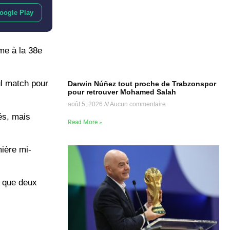
oogle Play
ème à la 38e
eul match pour
Darwin Núñez tout proche de Trabzonspor
pour retrouver Mohamed Salah
août 5, 2026
Aucun commentaire
és, mais
Read More »
mière mi-
i que deux