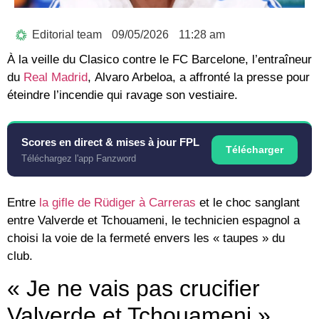
Editorial team
09/05/2026
11:28 am
À la veille du
Clasico
contre le FC Barcelone, l’entraîneur
du
Real Madrid
,
Alvaro Arbeloa
, a affronté la presse pour
éteindre l’incendie qui ravage son vestiaire.
Scores en direct & mises à jour FPL
Télécharger
Téléchargez l'app Fanzword
Entre
la gifle de
Rüdiger
à
Carreras
et le choc sanglant
entre
Valverde et Tchouameni
, le technicien espagnol a
choisi la voie de la fermeté envers les « taupes » du
club.
« Je ne vais pas crucifier
Valverde et Tchouameni »