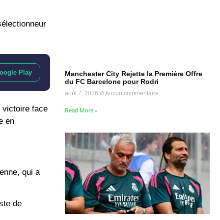
sélectionneur
oogle Play
Manchester City Rejette la Première Offre
du FC Barcelone pour Rodri
août 7, 2026
Aucun commentaire
victoire face
Read More »
te en
ienne, qui a
uste de