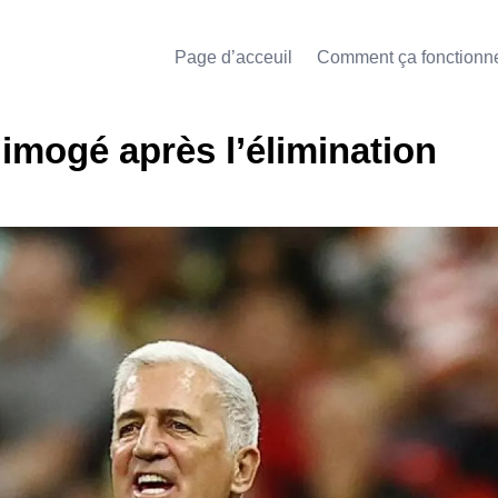
Page d’acceuil
Comment ça fonctionn
limogé après l’élimination