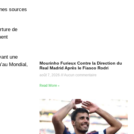
aines sources
rture de
ment
vant une
Mourinho Furieux Contre la Direction du
u’au Mondial,
Real Madrid Après le Fiasco Rodri
août 7, 2026
Aucun commentaire
Read More »