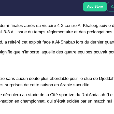
App Store
G
demi-finales après sa victoire 4-3 contre Al-Khaleej, suivie d
l 3-3 à l’issue du temps réglementaire et des prolongations.
had, a réitéré cet exploit face à Al-Shabab lors du dernier quart
 signifie que n’importe laquelle des quatre équipes pouvait po
.
ontre sans aucun doute plus abordable pour le club de Djedda
les surprises de cette saison en Arabie saoudite.
l se déroulera au stade de la Cité sportive du Roi Abdallah (L
ontation en championnat, qui s’était soldée par un match nul