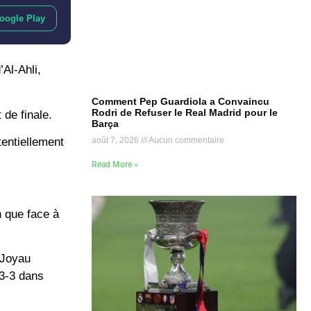
oogle Play
’Al-Ahli,
Comment Pep Guardiola a Convaincu
Rodri de Refuser le Real Madrid pour le
 de finale.
Barça
tentiellement
août 7, 2026
Aucun commentaire
Read More »
h que face à
e Joyau
 3-3 dans