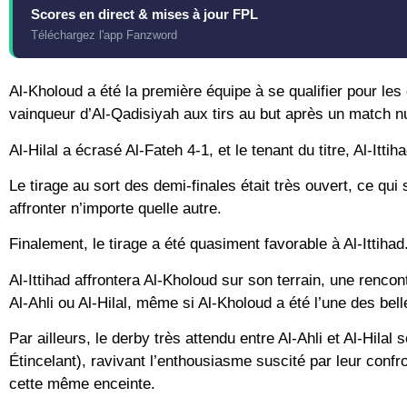
Scores en direct & mises à jour FPL
Téléchargez l'app Fanzword
Al-Kholoud a été la première équipe à se qualifier pour les 
vainqueur d’Al-Qadisiyah aux tirs au but après un match nu
Al-Hilal a écrasé Al-Fateh 4-1, et le tenant du titre, Al-Itti
Le tirage au sort des demi-finales était très ouvert, ce qui
affronter n’importe quelle autre.
Finalement, le tirage a été quasiment favorable à Al-Ittihad
Al-Ittihad affrontera Al-Kholoud sur son terrain, une renc
Al-Ahli ou Al-Hilal, même si Al-Kholoud a été l’une des bel
Par ailleurs, le derby très attendu entre Al-Ahli et Al-Hila
Étincelant), ravivant l’enthousiasme suscité par leur confr
cette même enceinte.