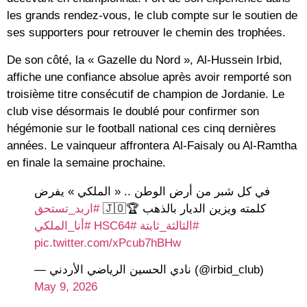
les grands rendez-vous, le club compte sur le soutien de
ses supporters pour retrouver le chemin des trophées.
De son côté, la « Gazelle du Nord »,
Al-Hussein Irbid
,
affiche une confiance absolue après avoir remporté son
troisième titre consécutif de champion de Jordanie. Le
club vise désormais le doublé pour confirmer son
hégémonie sur le football national ces cinq dernières
années. Le vainqueur affrontera
Al-Faisaly ou Al-Ramtha
en finale la semaine prochaine.
في كل شبر من أرض الوطن .. « الملكي » يفرض
كلمته ويزين الديار بالذهب 🏆🇯🇴
#اربد_تستحق
#أنا_الملكي
#HSC64
#الثالثة_ثابتة
pic.twitter.com/xPcub7hBHw
— نادي الحسين الرياضي الأردني (@irbid_club)
May 9, 2026