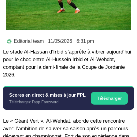
Editorial team
11/05/2026
6:31 pm
Le stade Al-Hassan d’Irbid s’apprête à vibrer aujourd’hui
pour le choc entre
Al-Hussein Irbid
et
Al-Wehdat
,
comptant pour la demi-finale de la
Coupe de Jordanie
2026
.
Scores en direct & mises à jour FPL
Télécharger
Téléchargez l'app Fanzword
Le « Géant Vert »,
Al-Wehdat
, aborde cette rencontre
avec l’ambition de sauver sa saison après un parcours
décevant en championnat. Fort de son expérience dans