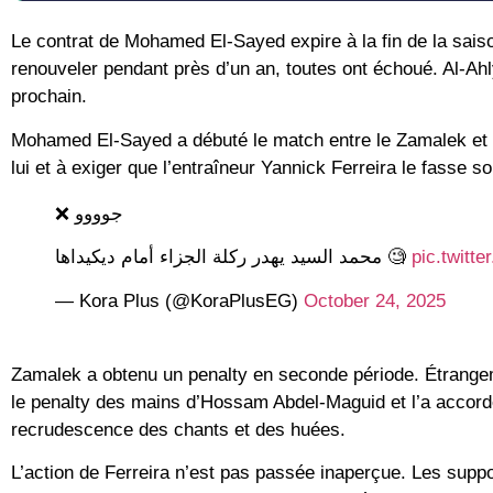
Le contrat de Mohamed El-Sayed expire à la fin de la saison
renouveler pendant près d’un an, toutes ont échoué. Al-Ahly
prochain.
Mohamed El-Sayed a débuté le match entre le Zamalek et 
lui et à exiger que l’entraîneur Yannick Ferreira le fasse 
جوووو ❌
محمد السيد يهدر ركلة الجزاء أمام ديكيداها 🧐
pic.twitt
— Kora Plus (@KoraPlusEG)
October 24, 2025
Zamalek a obtenu un penalty en seconde période. Étrangem
le penalty des mains d’Hossam Abdel-Maguid et l’a accord
recrudescence des chants et des huées.
L’action de Ferreira n’est pas passée inaperçue. Les supp