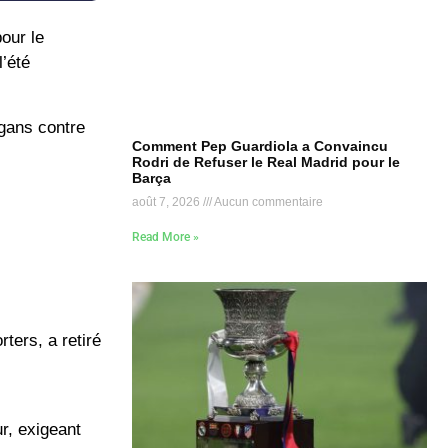
our le
l’été
gans contre
Comment Pep Guardiola a Convaincu
Rodri de Refuser le Real Madrid pour le
Barça
août 7, 2026
Aucun commentaire
Read More »
ters, a retiré
r, exigeant