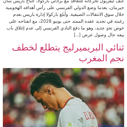
كثّف ليفربول تحركاته للتعاقد مع برادلي باركولا، جناح باريس سان
جيرمان، بعدما وضع الدولي الفرنسي على رأس أهدافه الهجومية
خلال سوق الانتقالات الصيفية. وأبلغ باركولا إدارة باريس بعدم
رغبته في تجديد عقده الممتد حتى يونيو 2028، مع انفتاحه على
خوض تحدٍ جديد، وهو ما دفع النادي الفرنسي إلى عدم إغلاق باب
بيعه حال وصول عرض […]
ثنائي البريميرليج يتطلع لخطف
نجم المغرب