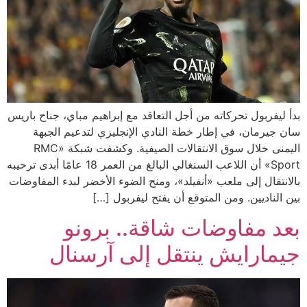
بدأ ليفربول تحركاته من أجل التعاقد مع إبراهيم مباي، جناح باريس
سان جيرمان، في إطار خطة النادي الإنجليزي لتدعيم الجبهة
اليمنى خلال سوق الانتقالات الصيفية. وكشفت شبكة «RMC
Sport» أن اللاعب السنغالي البالغ من العمر 18 عامًا أبدى ترحيبه
بالانتقال إلى ملعب «أنفيلد»، ومنح الضوء الأخضر لبدء المفاوضات
بين الناديين. ومن المتوقع أن يفتح ليفربول […]
بعد مفاوضات شاقة.. برونو
جيمارايش ينتقل إلى آرسنال