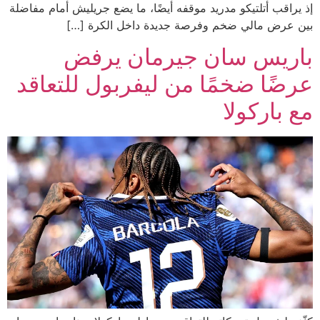
إذ يراقب أتلتيكو مدريد موقفه أيضًا، ما يضع جريليش أمام مفاضلة
بين عرض مالي ضخم وفرصة جديدة داخل الكرة […]
باريس سان جيرمان يرفض
عرضًا ضخمًا من ليفربول للتعاقد
مع باركولا