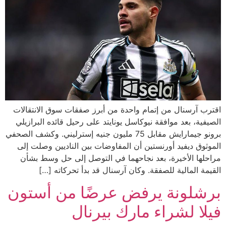
اقترب آرسنال من إتمام واحدة من أبرز صفقات سوق الانتقالات
الصيفية، بعد موافقة نيوكاسل يونايتد على رحيل قائده البرازيلي
برونو جيمارايش مقابل 75 مليون جنيه إسترليني. وكشف الصحفي
الموثوق ديفيد أورنستين أن المفاوضات بين الناديين وصلت إلى
مراحلها الأخيرة، بعد نجاحهما في التوصل إلى حل وسط بشأن
القيمة المالية للصفقة. وكان آرسنال قد بدأ تحركاته […]
برشلونة يرفض عرضًا من أستون
فيلا لشراء مارك بيرنال