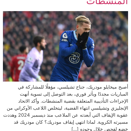
المنشطات
أصبح ميخايلو مودريك، جناح تشيلسي، مؤهلًا للمشاركة في
المباريات مجددًا وبأثر فوري، بعد التوصل إلى تسوية أنهت
الإجراءات التأديبية المتعلقة بقضية المنشطات. وأكد الاتحاد
الإنجليزي وتشيلسي انتهاء القضية، ليتخلص اللاعب الأوكراني من
عقوبة الإيقاف التي أبعدته عن الملاعب منذ ديسمبر 2024 وهددت
مسيرته الكروية. لماذا انتهى إيقاف مودريك؟ كان مودريك قد
خضع لفحص خلال وجوده […]