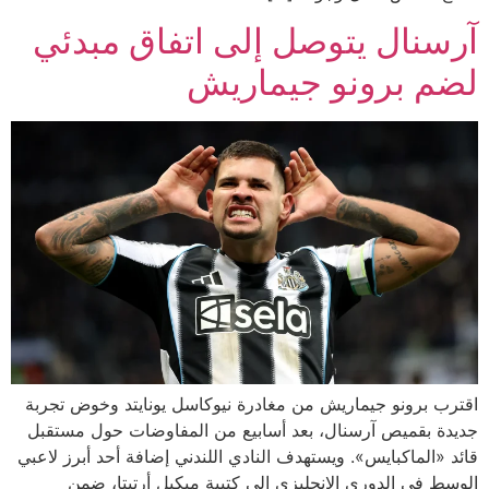
آرسنال يتوصل إلى اتفاق مبدئي
لضم برونو جيماريش
اقترب برونو جيماريش من مغادرة نيوكاسل يونايتد وخوض تجربة
جديدة بقميص آرسنال، بعد أسابيع من المفاوضات حول مستقبل
قائد «الماكبايس». ويستهدف النادي اللندني إضافة أحد أبرز لاعبي
الوسط في الدوري الإنجليزي إلى كتيبة ميكيل أرتيتا، ضمن