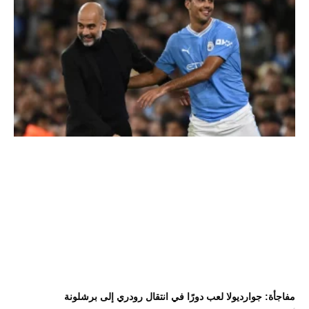
مفاجأة: جوارديولا لعب دورًا في انتقال رودري إلى برشلونة