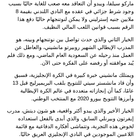
ماركو سيلفا، ويبدو أن التعاقد معه صعب للغاية حاليًا بسبب
وجود شرط جزائي في عقده مع النادي اللندني بقيمة 8
ملايين جنيه إسترليني ولا يمكن لنوتنجهام حاليًا دفع هذا
الرقم بسبب قوانين اللعب المالي النظيف.
الخيار الثاني والذي حدث تواصل بين نوتنجهام وبينه، هو
المدرب الإيطالي الشهير روبيرتو مانشيني، والعاطل عن
العمل منذ رحيله عن السعودية العام الماضي، ومع ذلك فلم
يُبد موافقته أو رفضه على الفكرة حتى الآن.
ويمتلك مانشيني خبرة كبيرة في الكرة الإنجليزية، فسبق
وأن قاد مانشستر سيتي للتتويج بلقب البريميرليج قبل 13
عامًا، كما أن إنجازاته متعددة في عالم الكرة الإيطالية
وأبرزها التتويج بيورو 2020 مع المنتخب الوطني.
الخيار الأخير والذي يبدو أكثر واقعية، هو شون ديتش، مدرب
إيفرتون وبيرنلي السابق، والذي أبدى بالفعل استعداده
لخوض هذه التجربة، وتتماشى أفكاره الدفاعية مع قائمة
اللاعبين الموجودين في النادي الإنجليزي العريق حاليًا.