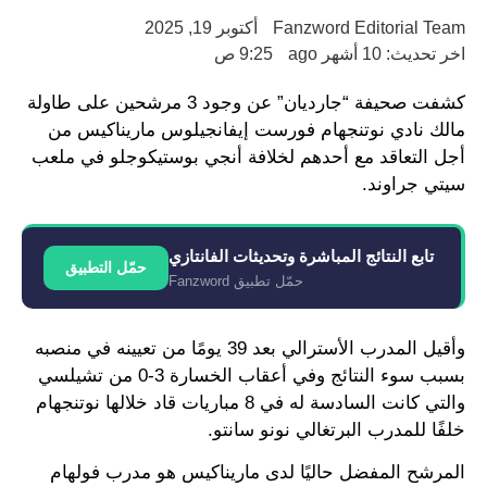
Fanzword Editorial Team
أكتوبر 19, 2025
اخر تحديث: 10 أشهر ago
9:25 ص
كشفت صحيفة “جارديان” عن وجود 3 مرشحين على طاولة
مالك نادي نوتنجهام فورست إيفانجيلوس ماريناكيس من
أجل التعاقد مع أحدهم لخلافة أنجي بوستيكوجلو في ملعب
سيتي جراوند.
تابع النتائج المباشرة وتحديثات الفانتازي
حمّل التطبيق
حمّل تطبيق Fanzword
وأقيل المدرب الأسترالي بعد 39 يومًا من تعيينه في منصبه
بسبب سوء النتائج وفي أعقاب الخسارة 3-0 من تشيلسي
والتي كانت السادسة له في 8 مباريات قاد خلالها نوتنجهام
خلفًا للمدرب البرتغالي نونو سانتو.
المرشح المفضل حاليًا لدى ماريناكيس هو مدرب فولهام