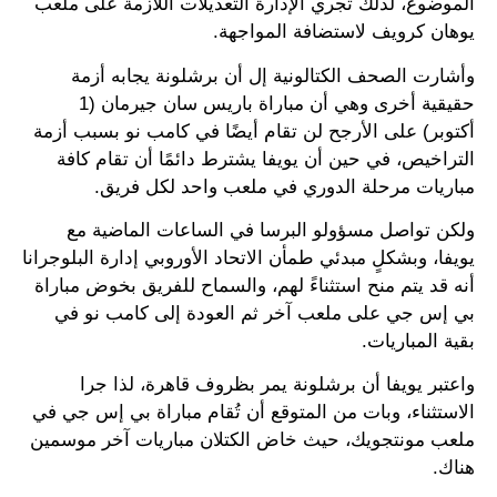
الموضوع، لذلك تُجري الإدارة التعديلات اللازمة على ملعب
يوهان كرويف لاستضافة المواجهة.
وأشارت الصحف الكتالونية إل أن برشلونة يجابه أزمة
حقيقية أخرى وهي أن مباراة باريس سان جيرمان (1
أكتوبر) على الأرجح لن تقام أيضًا في كامب نو بسبب أزمة
التراخيص، في حين أن يويفا يشترط دائمًا أن تقام كافة
مباريات مرحلة الدوري في ملعب واحد لكل فريق.
ولكن تواصل مسؤولو البرسا في الساعات الماضية مع
يويفا، وبشكلٍ مبدئي طمأن الاتحاد الأوروبي إدارة البلوجرانا
أنه قد يتم منح استثناءً لهم، والسماح للفريق بخوض مباراة
بي إس جي على ملعب آخر ثم العودة إلى كامب نو في
بقية المباريات.
واعتبر يويفا أن برشلونة يمر بظروف قاهرة، لذا جرا
الاستثناء، وبات من المتوقع أن تُقام مباراة بي إس جي في
ملعب مونتجويك، حيث خاض الكتلان مباريات آخر موسمين
هناك.