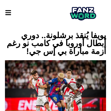
يويفا يُنقذ برشلونة.. دوري
أبطال أوروبا في كامب نو رغم
أزمة مباراة بي إس جي!