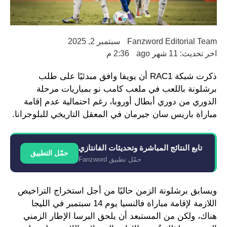
Fanzword Editorial Team
سبتمبر 2, 2025
اخر تحديث: 11 شهر ago
2:36 م
ذكرت شبكة RAC1 أن يويفا وافق مبدئيًا على طلب
برشلونة باللعب في ملعب كامب نو بمباريات مرحلة
الدوري من دوري أبطال أوروبا، رغم احتمالية عدم إقامة
مباراة باريس سان جيرمان في المعقل التاريخي للبلوجرانا.
تابع النتائج المباشرة وتحديثات الفانتازي
حمّل التطبيق
حمّل تطبيق Fanzword
ويسابق برشلونة الزمن حاليًا من أجل استخراج التراخيص
اللازمة لإقامة مباراة فالنسيا يوم 14 سبتمبر في الليجا
هناك، ولكن من المستبعد أن يلحق البرسا الإطار الزمني