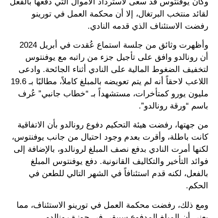
وكان يوفنتوس قد سعى لاسترداد الأموال التي دفعها بالفعل
لقائد منتخب البرتغال، إلا أن محكمة العمل في تورينو
رفضت الاستئناف الذي قدمه النادي.
وأظهرت وثائق من جلسة استماع عُقدت في أبريل 2024
أن رونالدو وافق على تأجيل جزء من راتبه مع يوفنتوس
لتخفيف الضغوط المالية على النادي أثناء الجائحة. وادعى
اللاعب لاحقاً أنه لم يتم تعويضه بالمبلغ كاملاً، مطالبًا بـ 19.6
مليون يورو كمتأخرات، مستشهداً بـ “خطاب جانبي” عُرف
باسم “ورقة رونالدو”.
من جهتها، رفضت هيئة التحكيم دفوع رونالدو بأن الاتفاقية
كانت باطلة، وأقرت بعدم وجود احتيال من جانب يوفنتوس،
لكنها أمرت النادي بدفع نصف المبلغ لرونالدو، بالإضافة إلى
فوائد التأخير والتكاليف القانونية. دفع يوفنتوس المبلغ
بالفعل، لكنه قدم استئنافاً في الشهر التالي للطعن في
الحكم.
ومع ذلك، رفضت محكمة العمل في تورينو الاستئناف، مما
يعني أن المبلغ المدفوع سيبقى في حوزة رونالدو.