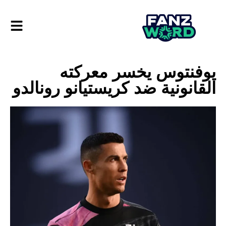
يوفنتوس يخسر معركته
القانونية ضد كريستيانو رونالدو