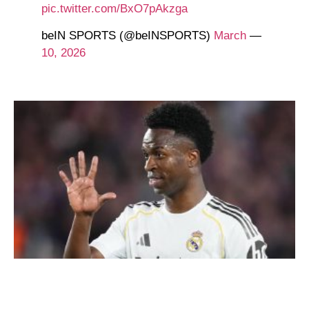
pic.twitter.com/BxO7pAkzga
March
— beIN SPORTS (@beINSPORTS)
10, 2026