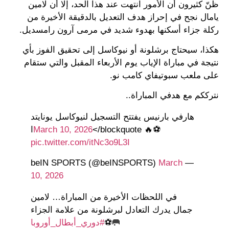
ظنّ كثيرون أن الأمور انتهت عند هذا الحد، إلا أن لامين
يامال نجح في إحراز هدف التعديل بالدقيقة الأخيرة من
ركلة جزاء أسكنها بهدوء شديد في مرمى آرون رامسديل.
هكذا، سيحتاج برشلونة أو نيوكاسل إلى تحقيق الفوز بأي
نتيجة في مباراة الإياب يوم الأربعاء المقبل والتي ستقام
على ملعب سبوتيفاي كامب نو.
نترككم مع هدفي المباراة..
هارفي بارنيس يفتتح التسجيل لنيوكاسل يونايتد
⚽️🔥
</blockquoteا
March 10, 2026
pic.twitter.com/itNc3o9L3I
March
— beIN SPORTS (@beINSPORTS)
10, 2026
في اللحظات الأخيرة من المباراة… لامين
جمال يدرك التعادل لبرشلونة من علامة الجزاء
🥅⚽️
#دوري_أبطال_أوروبا