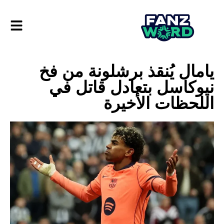
يامال يُنقذ برشلونة من فخ
نيوكاسل بتعادل قاتل في
اللحظات الأخيرة