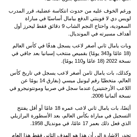
ورغم الخوف عليه من حدوث انتكاسة عضلية، قرر المدرب
لويس دي لا فوينتي الدفع بيامال أساسيًا في مباراة
السعودية، واحتاج النجم الشاب 9 دقائق فقط ليحرز أول
أهداف مسيرته في المونديال.
وبات يامال ثاني أصغر لاعب يسجل هدفًا في كأس العالم
(18 عامًا و343 يومًا) بقميص منتخب إسبانيا بعد جافي في
نسخة 2022 (18 عامًا و110 يومًا).
وكذلك، بات يامال ثامن أصغر لاعب يسجل في تاريخ كأس
العالم، متخطيًا رقم ليونيل ميسي (بفارق 14 يومًا عن
اللاعب الأرجنتيني) عندما سجل في صربيا ومونتونيجرو في
نسخة ألمانيا 2006.
أيَضًا، بات يامال ثاني لاعب عمره 18 عامًا أو أقل يفتتح
التسجيل في مباراة بكأس العالم، بعد الأسطورة البرازيلي
الذي فعل ذلك بعمر 17 عامًا، في مونديال 1958.
تجدر الإشارة إلى أن هذا هو الهدف الثاني فقط هذا العام