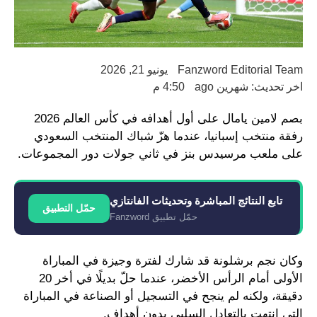
Fanzword Editorial Team
يونيو 21, 2026
اخر تحديث: شهرين ago
4:50 م
بصم لامين يامال على أول أهدافه في كأس العالم 2026
رفقة منتخب إسبانيا، عندما هزّ شباك المنتخب السعودي
على ملعب مرسيدس بنز في ثاني جولات دور المجموعات.
تابع النتائج المباشرة وتحديثات الفانتازي
حمّل التطبيق
حمّل تطبيق Fanzword
وكان نجم برشلونة قد شارك لفترة وجيزة في المباراة
الأولى أمام الرأس الأخضر، عندما حلّ بديلًا في أخر 20
دقيقة، ولكنه لم ينجح في التسجيل أو الصناعة في المباراة
التي انتهت بالتعادل السلبي بدون أهداف.