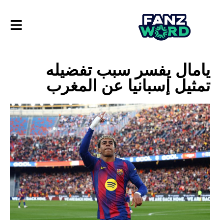
يامال يفسر سبب تفضيله
تمثيل إسبانيا عن المغرب