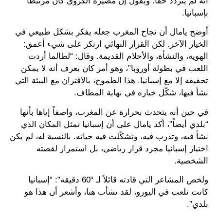
أنه لم يتردد حقاً. ويقول إن مصيره الكروي كان مرتبطاً
بإسبانيا.
أوضح يامال أن نجاح المغرب جعله يفكر بشكل طبيعي في
الخيار الآخر. لكن القرار النهائي ارتكز على شيء أعمق:
الهوية، والنشأة، والأحلام القديمة. وقال: “لطالما أردت
اللعب في بطولة أوروبا”، وهو أمر كان يعرف أنه لا يمكن
تحقيقه إلا مع إسبانيا. هذا الطموح، بالاقتران مع البيئة التي
نشأ فيها، شكّل خياره في نهاية المطاف.
في حين أنه يتحدث بحرارة عن المغرب، واصفاً إياها بأنها
“بلدي أيضاً”، أكد يامال على أن إسبانيا تمثل المكان الذي
نشأ فيه، وتدرب فيه، وتشكّلت فيه حياته. بالنسبة له، لم يكن
اختيار إسبانيا مجرد قرار رياضي، بل استمرار لقصته
الشخصية.
ولخص المشاعر التي قادته قائلاً لـ “60 دقيقة”: “إسبانيا
كانت تلعب في اليورو، لقد نشأت هنا، وأشعر أن هذا هو
بلدي”.