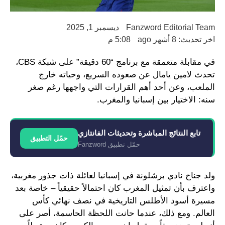
Fanzword Editorial Team
ديسمبر 1, 2025
اخر تحديث: 8 أشهر ago
5:08 م
في مقابلة متعمقة مع برنامج “60 دقيقة” على شبكة CBS،
تحدث لامين يامال عن صعوده السريع، وحياته خارج
الملعب، وعن أحد أهم القرارات التي واجهها رغم صغر
سنه: الاختيار بين إسبانيا والمغرب.
تابع النتائج المباشرة وتحديثات الفانتازي
حمّل التطبيق
حمّل تطبيق Fanzword
ولد جناح نادي برشلونة في إسبانيا لعائلة ذات جذور مغربية،
واعترف بأن تمثيل المغرب كان احتمالاً حقيقياً – خاصة بعد
مسيرة أسود الأطلس التاريخية في نصف نهائي كأس
العالم. ومع ذلك، عندما حانت اللحظة الحاسمة، أصر على