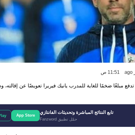
11:51 ص
فع مبلغًا ضخمًا للغاية للمدرب يانيك فيريرا تعويضًا عن إقالته، 
تابع النتائج المباشرة وتحديثات الفانتازي
App Store
Play
حمّل تطبيق Fanzword