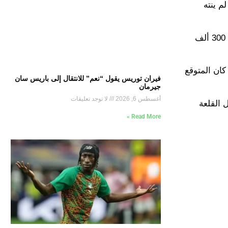
م ينته
وكشفت وسائل الإعلام المصرية أن الزمالك يحتاج إلى دفع قيمة بقية المدة المتبقية في عقد فيريرا (حتى نهاية الموسم) والبالغة 300 ألف
ان المتوقع
فيران توريس يقول “نعم” للانتقال إلى باريس سان
جيرمان
أغسطس 6, 2026
لا توجد تعليقات
 القلعة
Read More »