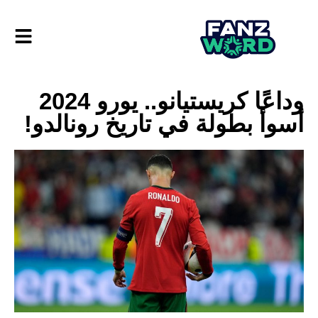
وداعًا كريستيانو.. يورو 2024
أسوأ بطولة في تاريخ رونالدو!