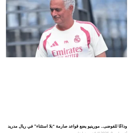
وداعًا للفوضى.. مورينيو يضع قواعد صارمة “بلا استثناء” في ريال مدريد