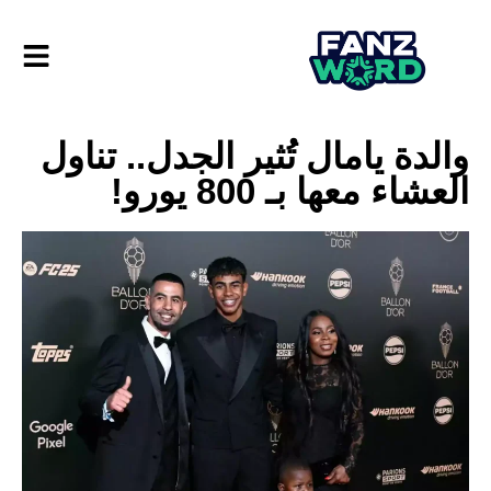
والدة يامال تُثير الجدل.. تناول
العشاء معها بـ 800 يورو!