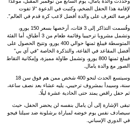
وحددت والدة يامال، يوم السابع من نوفمبر المقبل، موعدًا
لإقامة هذا الحفل الضخم، وكتبت في الدعوة “لا تفوت
فرصة التعرف على والدة أفضل لاعب كرة قدم في العالم”.
وقُسمت التذاكر إلى 3 فئات، أرخصها بسعر 150 يورو،
وتشمل مشروبا ترحيبيا وقائمة طعام من 3 أطباق، أما الفئة
المتوسطة فيبلغ ثمنها حوالي 400 يورو، وتتيح الحصول على
أفضل المقاعد في القاعة، والتذكرة الخاصة “في آي بي”
فيبلغ ثمنها 800 يورو، وتشمل طاولة مميزة، وإمكانية التقاط
الصور مع والدة يامال.
وسيتسع الحدث لنحو 400 شخص ممن هم فوق سن 18
سنة، وسيبدأ بمشروف ترحيبي، يليه عشاء بعد نصف ساعة،
ثم حفل راقص يمتد حتى الحادية عشرة ليلًا.
تبقى الإشارة إلى أن يامال بنفسه لن يحضر الحفل، حيث
سيصادف نفس يوم خوضه لمباراة برشلونة ضد سيلتا فيجو
في الدوري الإسباني.