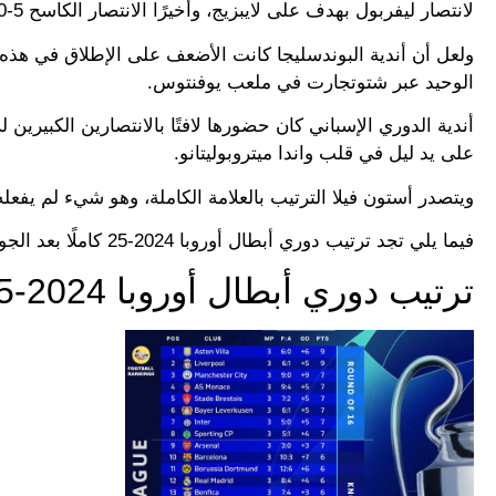
لانتصار ليفربول بهدف على لايبزيج، وأخيرًا الانتصار الكاسح 5-0 لمانشستر سيتي أمام سبارتا براج.
ولعل أن أندية البوندسليجا كانت الأضعف على الإطلاق في هذه ا
الوحيد عبر شتوتجارت في ملعب يوفنتوس.
أندية الدوري الإسباني كان حضورها لافتًا بالانتصارين الكبيري
على يد ليل في قلب واندا ميتروبوليتانو.
ويتصدر أستون فيلا الترتيب بالعلامة الكاملة، وهو شيء لم يفع
فيما يلي تجد ترتيب دوري أبطال أوروبا 2024-25 كاملًا بعد الجولة الثالثة.
ترتيب دوري أبطال أوروبا 2024-25 بعد الجولة الثالثة