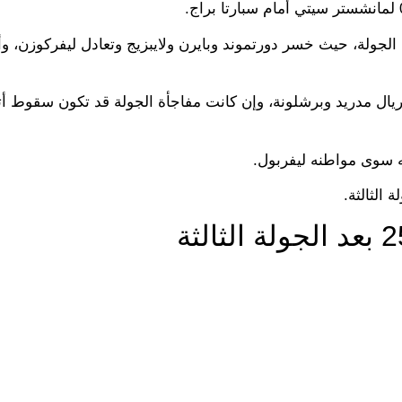
لجولة، حيث خسر دورتموند وبايرن ولايبزيج وتعادل ليفركوزن، وأت
ن لريال مدريد وبرشلونة، وإن كانت مفاجأة الجولة قد تكون سقوط أت
له سوى مواطنه ليفربول.