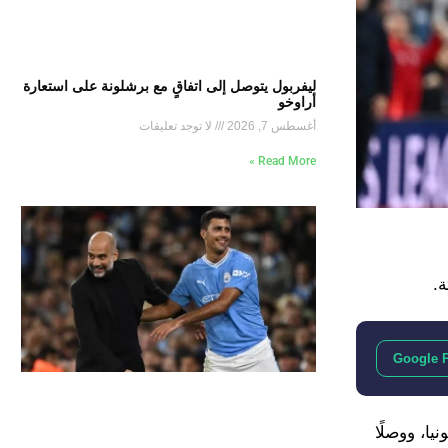
ليفربول يتوصل إلى اتفاقٍ مع برشلونة على استعارة
أراوخو
أغسطس 7, 2026
لا توجد تعليقات
Read More »
ة.
Google 
بدايةً من فوز آرسنال على شاختار 1-0، وأستون فيلا 2-0 على بولونيا، ووصلًا