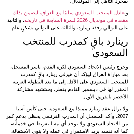
بمجرد التأهل إلى المونديال.
و
تعادل المنتخب السعودي سلبيًا مع العراق، ليضمن بذلك
مقعده في مونديال 2026 للمرة السابعة في تاريخه
، والثانية
على التوالي رفقة رينارد، والثالثة على التوالي بشكلٍ عام.
رينارد باقٍ كمدرب للمنتخب
السعودي
وخرج رئيس الاتحاد السعودي لكرة القدم، ياسر المسحل،
بعد مباراة العراق ليؤكد أن هيرفي رينارد باقٍ كمدرب
للمنتخب السعودي على الأقل إلى ما بعد البطولة العربية
المقرر لها في ديسمبر القادم بقطر، وستشهد مشاركة
الأخضر بالفريق الأول.
ولا يزال عقد رينارد ممتدًا مع السعودية حتى كأس آسيا
2027، وأكد المسحل أن المدرب الفرنسي يحظى بدعمٍ كبير
من الاتحاد السعودي ولا توجد أي نية للتفريط في خدماته،
كما أنه نفسه يريد الاستمرار في عمله ولا ينوي الاستقالة.