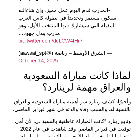
-المدرب قدم اليوم عمل مميز، وإن شاءالله
سيكون مستمر وتحديداً في بطولة كأس العرب
المقبلة التي سيشارك فيها المنتخب الأول، وهو
مدرب يبذل جهود…
pic.twitter.com/dcLCW4fHr7
— الشرق الأوسط – رياضة (@aawsat_spt)
October 14, 2025
لماذا كانت مباراة السعودية
والعراق مهمة لرينارد؟
وأخيرًا، كشف رينارد سر أهمية مباراة السعودية والعراق
بالنسبة له، والسبب وفاة والدته في شهر فبراير الماضي.
وتابع رينارد “كانت المباراة عاطفية بالنسبة لي، لأن أمي
توفيت في فبراير الماضي وقد شاهدت في عام 2022
انتصارنا التاريخي أمام الأرجنتين، لكنها في يناير الماضي