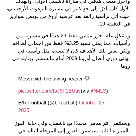
وأحرز ميسي هدفين في مباراة ناشفيل الأولى، والهدف
الأول كان نادرًا إلى حدٍ كبير في مسيرة البرغوث الأرجنتيني،
حيث أتى برأسية رائعة بعد عرضية أروع من لويس سواريز
في الدقيقة 19.
وبشكلٍ عام أحرز ميسي فقط 29 هدفًا في مسيرته من
رأسيات، مما يمثل نسبة 3.25% فقط من إجمالي أهدافه،
ولكن بعض تلك الأهداف كان لا يُنسى، مثل رأسيته في
نهائي دوري أبطال أوروبا 2009 أمام مانشستر يونايتد في
روما.
Messi with the diving header 💥
pic.twitter.com/faJ9F1BUuv
)
@MLS
(via
October 25,
— B/R Football (@brfootball)
2025
وسيلتقي إنتر ميامي مجددًا مع ناشفيل، وفي حالة الفوز
بالمباراة الثانية سيضمن العبور إلى المرحلة التالية في