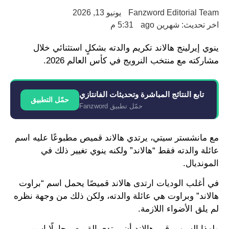
Fanzword Editorial Team
يونيو 13, 2026
اخر تحديث: شهرين ago
5:31 م
ينوي إيرلينج هالاند تكريم والدته بشكلٍ استثنائي خلال
مشاركته مع منتخب النرويج في كأس العالم 2026.
تابع النتائج المباشرة وتحديثات الفانتازي
حمّل التطبيق
حمّل تطبيق Fanzword
مع مانشستر سيتي، يرتدي هالاند قميص مطبوعًا عليه اسم
عائلة والدته فقط “هالاند” ولكنه ينوي تغيير ذلك في
المونديال.
في أغلب الوديات ارتدى هالاند قميصًا يحمل اسم “براوت
هالاند” وبراوت هي عائلة والدته، ولكن ذلك من وجهة نظره
لم يلق الأضواء اللازمة.
ولهذا السبب، قرر هالاند أن يرتدي القميص حاملًا اسم