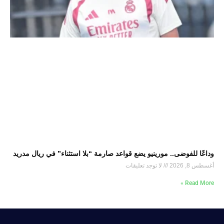
وداعًا للفوضى.. مورينيو يضع قواعد صارمة “بلا استثناء” في ريال مدريد
أغسطس 8, 2026
لا توجد تعليقات
Read More »